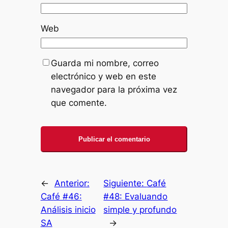
Web
Guarda mi nombre, correo
electrónico y web en este
navegador para la próxima vez
que comente.
←
Anterior:
Siguiente:
Café
Café #46:
#48: Evaluando
Análisis inicio
simple y profundo
SA
→