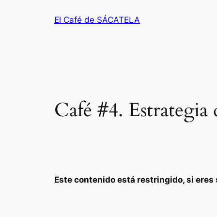
Saltar
El Café de SÁCATELA
al
contenido
Café #4. Estrategia
Este contenido está restringido, si ere