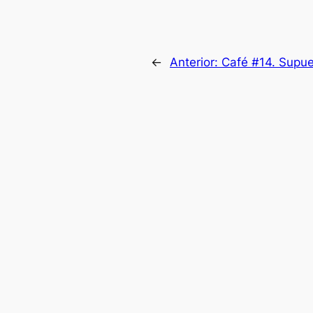
←
Anterior:
Café #14. Supu