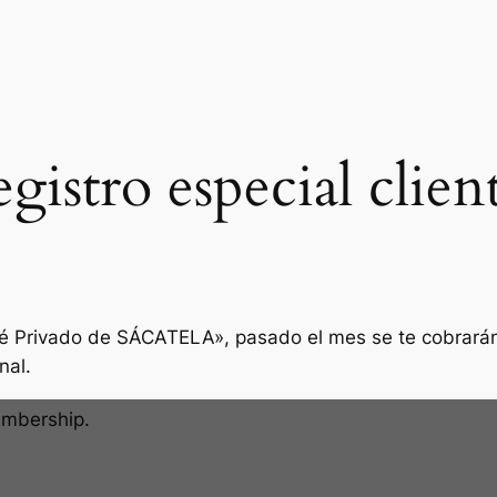
gistro especial clien
afé Privado de SÁCATELA», pasado el mes se te cobrar
nal.
embership.