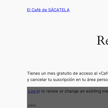
Saltar
El Café de SÁCATELA
al
contenido
Re
Tienes un mes gratuito de acceso al «C
y cancelar tu suscripción en tu área perso
Log in
to renew or change an existing m
EMAIL