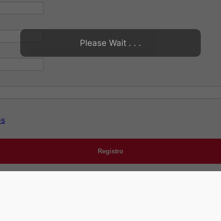
Please Wait . . .
os