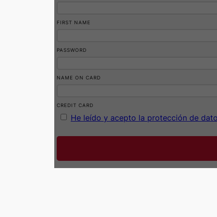
FIRST NAME
PASSWORD
NAME ON CARD
CREDIT CARD
He leído y acepto la protección de dat