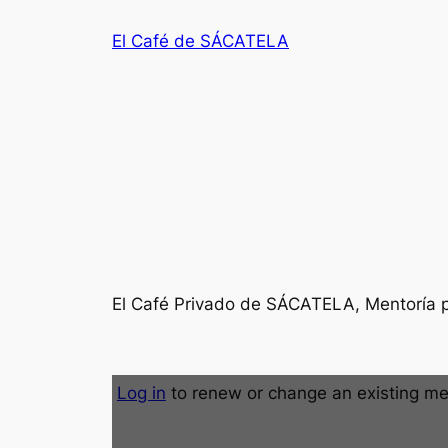
Saltar
El Café de SÁCATELA
al
contenido
El Café Privado de SÁCATELA, Mentoría 
Log in
to renew or change an existing m