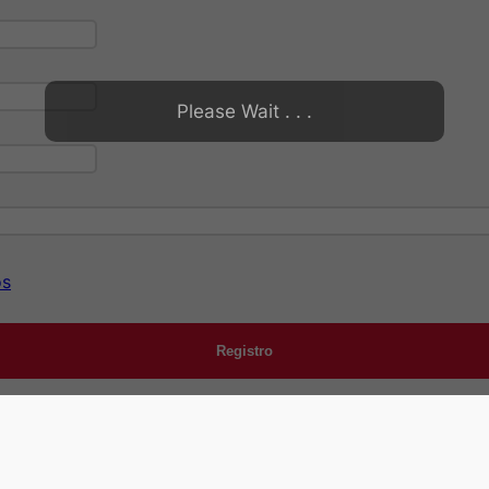
Please Wait . . .
os