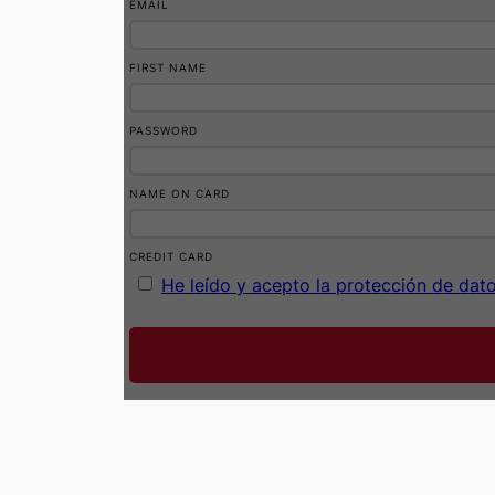
EMAIL
FIRST NAME
PASSWORD
NAME ON CARD
CREDIT CARD
He leído y acepto la protección de dat