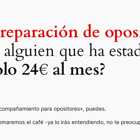
eparación de opos
de alguien que ha est
olo 24€ al mes?
compañamiento para opositores», puedes.
omaremos el café -ya lo irás entendiendo, no te preocu