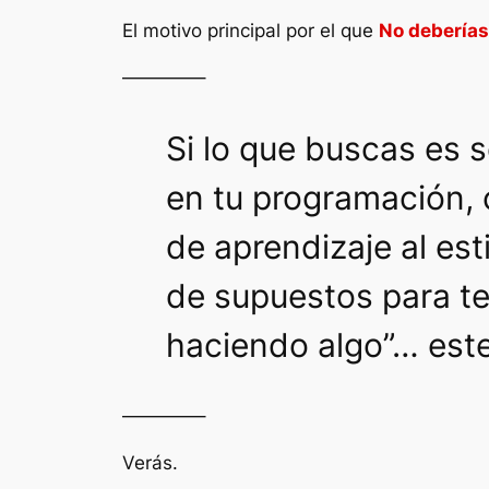
El motivo principal por el que
No deberías
————–
Si lo que buscas es 
en tu programación, c
de aprendizaje al est
de supuestos para te
haciendo algo”… este 
————–
Verás.